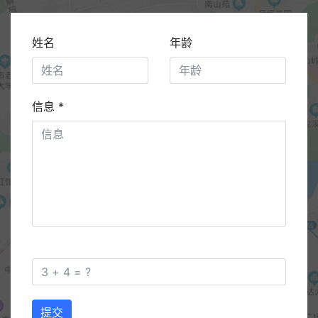
姓名
年龄
信息
*
提交