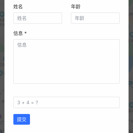
姓名
年龄
信息
*
提交