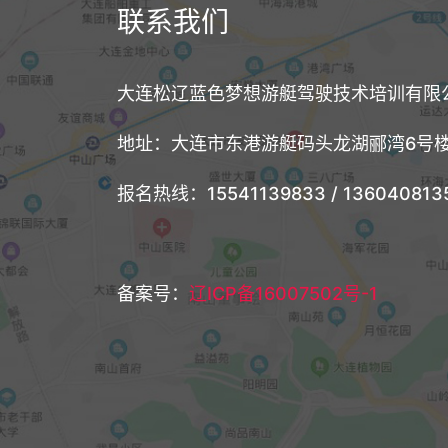
联系我们
大连松辽蓝色梦想游艇驾驶技术培训有限
地址：大连市东港游艇码头龙湖郦湾6号
报名热线：15541139833 / 1360408135
备案号：
辽ICP备16007502号-1