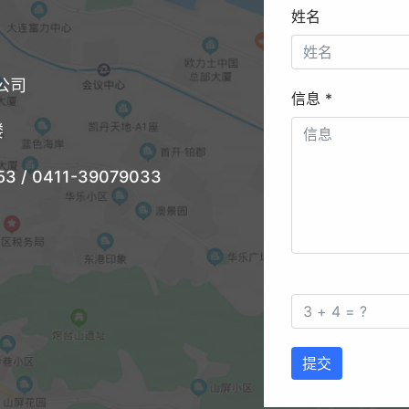
姓名
公司
信息
*
楼
3 / 0411-39079033
提交