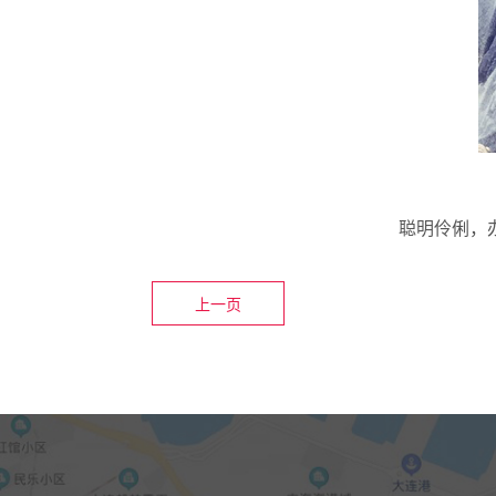
聪明伶俐，
上一页