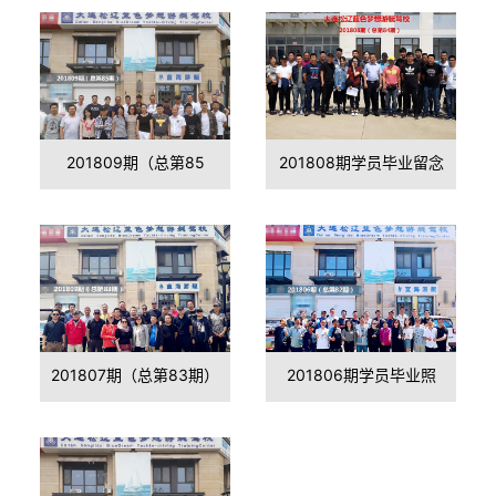
201809期（总第85
201808期学员毕业留念
期）
201807期（总第83期）
201806期学员毕业照
学员毕业照