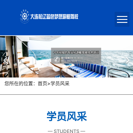
首页
关于我们
新闻动态
您所在的位置：首页>学员风采
学员风采
学员风采
报名招生
— STUDENTS —