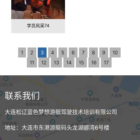
学员风采74
1
2
3
4
5
6
7
8
9
10
11
12
13
14
15
16
17
联系我们
大连松辽蓝色梦想游艇驾驶技术培训有限公司
地址：大连市东港游艇码头龙湖郦湾6号楼